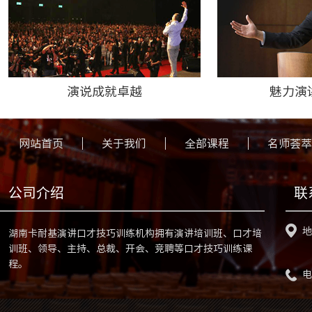
演说成就卓越
魅力演
网站首页
关于我们
全部课程
名师荟萃
公司介绍
联
地
湖南卡耐基演讲口才技巧训练机构拥有演讲培训班、口才培
训班、领导、主持、总裁、开会、竞聘等口才技巧训练课
程。
电