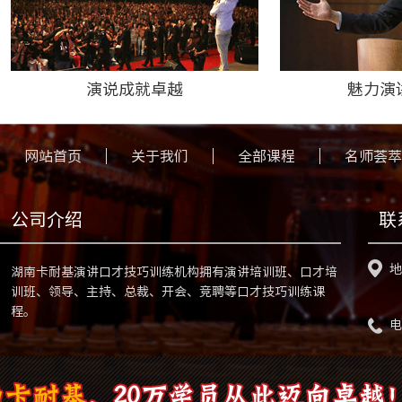
演说成就卓越
魅力演
网站首页
关于我们
全部课程
名师荟萃
公司介绍
联
地
湖南卡耐基演讲口才技巧训练机构拥有演讲培训班、口才培
训班、领导、主持、总裁、开会、竞聘等口才技巧训练课
程。
电